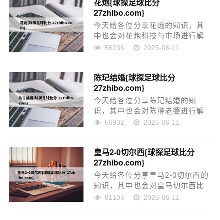
花炮{球探足球比分
题，别忘了关注本站，现在开始
27zhibo.com}
吧！本文目录一览： 1、求皇马...
今天给各位分享花炮的知识，其
中也会对花炮科技与市场进行解
释，如果能碰巧解决你现在面临
56236
2025-06-11
的问题，别忘了关注本站，现在
开始吧！本文目录一览： 1、烟
陈玘结婚{球探足球比分
花怎么放最安全 2、...
27zhibo.com}
今天给各位分享陈玘结婚的知
识，其中也会对陈翀老婆进行解
释，如果能碰巧解决你现在面临
56932
2025-06-11
的问题，别忘了关注本站，现在
开始吧！本文目录一览： 1、波
皇马2-0切尔西{球探足球比分
尔的故事:1人对抗国乒4代人,为何
27zhibo.com}
不受德国民众欢迎?...
今天给各位分享皇马2-0切尔西的
知识，其中也会对皇马切尔西比
赛时间进行解释，如果能碰巧解
81105
2025-06-11
决你现在面临的问题，别忘了关
注本站，现在开始吧！本文目录