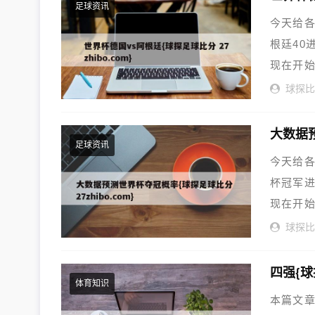
足球资讯
今天给各
根廷40
现在开始
球探
大数据预
足球资讯
今天给
杯冠军
现在开始
球探
四强{球探
体育知识
本篇文