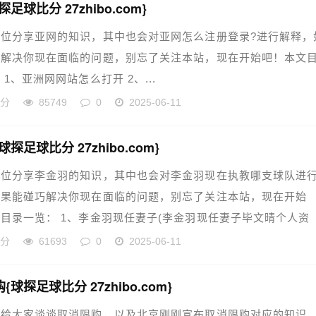
足球比分 27zhibo.com}
位分享亚网的知识，其中也会对亚网怎么注册登录?进行解释，
巧解决你现在面临的问题，别忘了关注本站，现在开始吧！本文
 1、亚洲网网站怎么打开 2、...
比分
85749
0
2025-06-11
探足球比分 27zhibo.com}
各位分享李金羽的知识，其中也会对李金羽现在执教哪支球队进
如果能碰巧解决你现在面临的问题，别忘了关注本站，现在开始
目录一览： 1、李金羽现任妻子(李金羽现任妻子毕文晴个人资
比分
61693
0
2025-06-11
{球探足球比分 27zhibo.com}
章给大家谈谈取消限购，以及北京刚刚宣布取消限购对应的知识