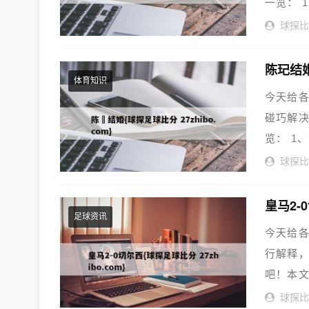
一览： 1
球探
陈玘结婚
体育知识
今天给
碰巧解
览： 1
球探
皇马2-0
足球资讯
今天给各
行解释
吧！本文
球探