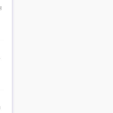
阿
，
界
，
知