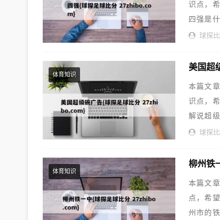
识点，希
四强是什么
球探
美国超级
体育知识
本篇文章
识点，希
解说超级
球探
柳州铁一
体育知识
本篇文
点，希望
州市的铁一