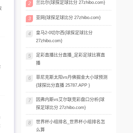
兰比尔{球探足球比分 27zhibo.com}
2
取
亚网{球探足球比分 27zhibo.com}
3
皇马2-0切尔西{球探足球比分
4
27zhibo.com}
om}
足彩直播比分直播_足彩足球比赛直
5
播
你
求
菲尼克斯太阳vs丹佛掘金大小球预测
6
{球探比分直播 25787.APP }
因弗内斯vs艾尔联竞彩盘口分析{球
7
探足球比分 27zhibo.com}
果
世界杯小组排名_世界杯小组排名怎
8
录
么算