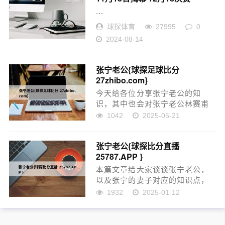
...
球探体育
27995
0
2024-08-14
张宁老公{球探足球比分
27zhibo.com}
今天给各位分享张宁老公的知
识，其中也会对张宁老公林赛甫
的背景资料进行解释，如果能碰
1042
2025-05-21
巧解决你现在面临的问题，别忘
了关注本站，现在开始吧！本文
张宁老公{球探比分直播
目录一览： 1、张宁:两夺奥运女
25787.APP }
单金牌,离婚又再婚,今47岁...
本篇文章给大家谈谈张宁老公，
以及张宁的妻子对应的知识点，
希望对各位有所帮助，不要忘了
1932
2025-01-12
收藏本站喔。 本文目录一览：
1、国家的奥运冠军,结婚后却惨
遭离婚,如今依旧是单身带孩子,这