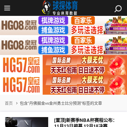
首页
包含"丹佛掘金vs金州勇士比分预测"标签的文章
[置顶]
新赛季NBA杯赛程公布：
11月13日揭幕 12月18决赛