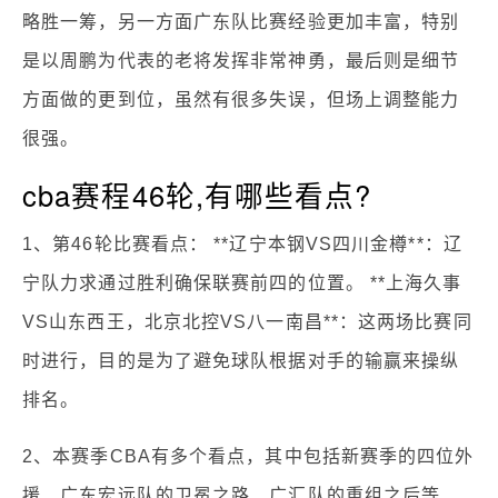
略胜一筹，另一方面广东队比赛经验更加丰富，特别
是以周鹏为代表的老将发挥非常神勇，最后则是细节
方面做的更到位，虽然有很多失误，但场上调整能力
很强。
cba赛程46轮,有哪些看点?
1、第46轮比赛看点： **辽宁本钢VS四川金樽**：辽
宁队力求通过胜利确保联赛前四的位置。 **上海久事
VS山东西王，北京北控VS八一南昌**：这两场比赛同
时进行，目的是为了避免球队根据对手的输赢来操纵
排名。
2、本赛季CBA有多个看点，其中包括新赛季的四位外
援、广东宏远队的卫冕之路、广汇队的重组之后等