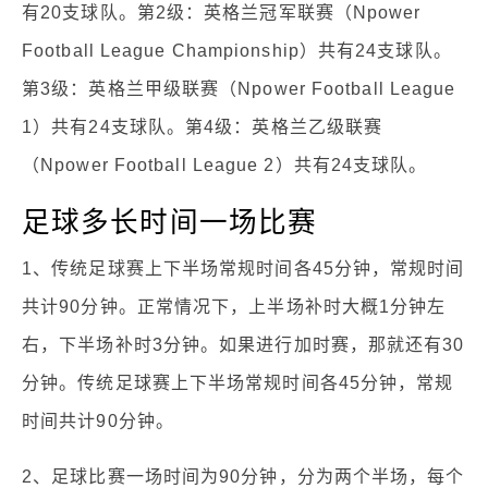
有20支球队。第2级：英格兰冠军联赛（Npower
Football League Championship）共有24支球队。
第3级：英格兰甲级联赛（Npower Football League
1）共有24支球队。第4级：英格兰乙级联赛
（Npower Football League 2）共有24支球队。
足球多长时间一场比赛
1、传统足球赛上下半场常规时间各45分钟，常规时间
共计90分钟。正常情况下，上半场补时大概1分钟左
右，下半场补时3分钟。如果进行加时赛，那就还有30
分钟。传统足球赛上下半场常规时间各45分钟，常规
时间共计90分钟。
2、足球比赛一场时间为90分钟，分为两个半场，每个