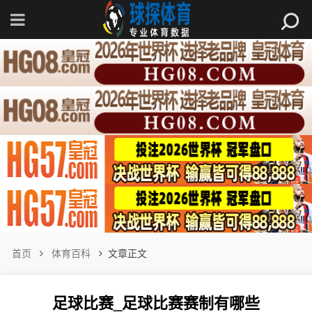
首页
体育百科
文章正文
足球比赛_足球比赛赛制有哪些