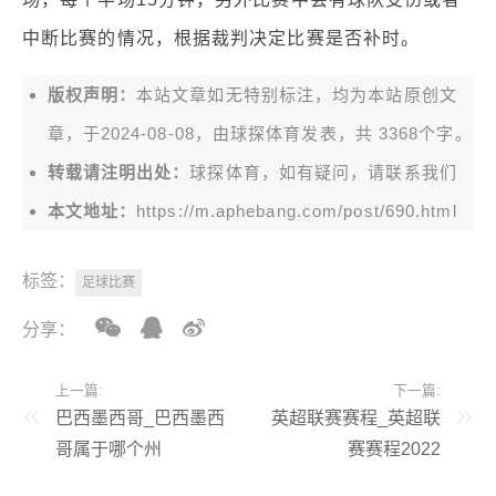
中断比赛的情况，根据裁判决定比赛是否补时。
版权声明：
本站文章如无特别标注，均为本站原创文
章，于2024-08-08，由
球探体育
发表，共 3368个字。
转载请注明出处：
球探体育，如有疑问，请联系我们
本文地址：
https://m.aphebang.com/post/690.html
标签：
足球比赛
分享：
上一篇:
下一篇:
巴西墨西哥_巴西墨西
英超联赛赛程_英超联
哥属于哪个州
赛赛程2022