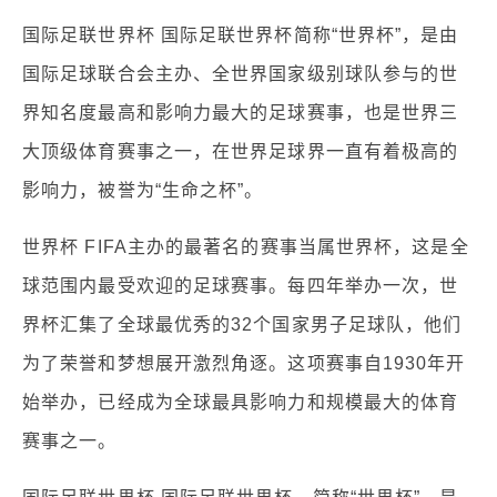
国际足联世界杯 国际足联世界杯简称“世界杯”，是由
国际足球联合会主办、全世界国家级别球队参与的世
界知名度最高和影响力最大的足球赛事，也是世界三
大顶级体育赛事之一，在世界足球界一直有着极高的
影响力，被誉为“生命之杯”。
世界杯 FIFA主办的最著名的赛事当属世界杯，这是全
球范围内最受欢迎的足球赛事。每四年举办一次，世
界杯汇集了全球最优秀的32个国家男子足球队，他们
为了荣誉和梦想展开激烈角逐。这项赛事自1930年开
始举办，已经成为全球最具影响力和规模最大的体育
赛事之一。