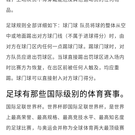
品。
足球规则全部详细如下：球门球 队员将球的整体从空
中或地面踢出对方球门线（不属于进球得分）时，由
对方在球门区内任何一点踢球门球。踢球门球时，对
方队员应退出罚球区。当球直接踢出罚球区进入场内
时比赛方为恢复，在出区前被任何人触及，均应重
踢。球门球可以直接射入对方球门得分。
足球有那些国际级别的体育赛事。
国际足联世界杯。世界杯即国际足联世界杯，是世界
上最高荣誉、最高规格、最高竞技水平、最高知名度
的足球比赛，与奥运会并称为全球体育两大最顶级赛