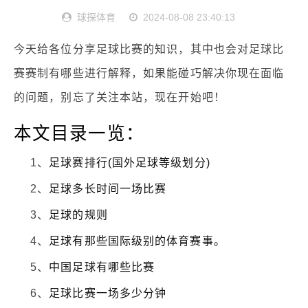
球探体育
2024-08-08 23:40:13
今天给各位分享足球比赛的知识，其中也会对足球比
赛赛制有哪些进行解释，如果能碰巧解决你现在面临
的问题，别忘了关注本站，现在开始吧！
本文目录一览：
1、
足球赛排行(国外足球等级划分)
2、
足球多长时间一场比赛
3、
足球的规则
4、
足球有那些国际级别的体育赛事。
5、
中国足球有哪些比赛
6、
足球比赛一场多少分钟