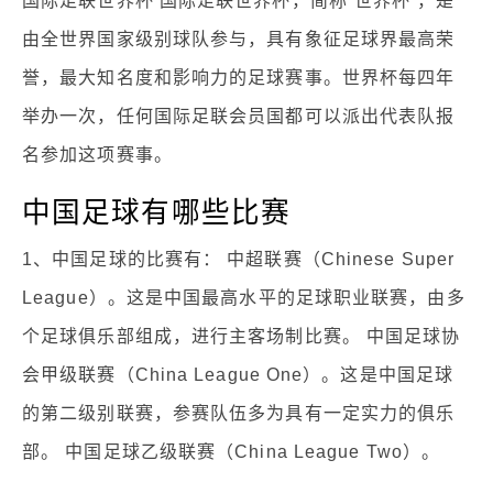
国际足联世界杯 国际足联世界杯，简称“世界杯”，是
由全世界国家级别球队参与，具有象征足球界最高荣
誉，最大知名度和影响力的足球赛事。世界杯每四年
举办一次，任何国际足联会员国都可以派出代表队报
名参加这项赛事。
中国足球有哪些比赛
1、中国足球的比赛有： 中超联赛（Chinese Super
League）。这是中国最高水平的足球职业联赛，由多
个足球俱乐部组成，进行主客场制比赛。 中国足球协
会甲级联赛（China League One）。这是中国足球
的第二级别联赛，参赛队伍多为具有一定实力的俱乐
部。 中国足球乙级联赛（China League Two）。