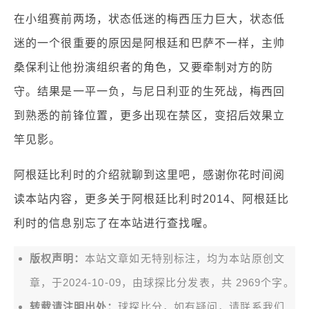
在小组赛前两场，状态低迷的梅西压力巨大，状态低
迷的一个很重要的原因是阿根廷和巴萨不一样，主帅
桑保利让他扮演组织者的角色，又要牵制对方的防
守。结果是一平一负，与尼日利亚的生死战，梅西回
到熟悉的前锋位置，更多出现在禁区，变招后效果立
竿见影。
阿根廷比利时的介绍就聊到这里吧，感谢你花时间阅
读本站内容，更多关于阿根廷比利时2014、阿根廷比
利时的信息别忘了在本站进行查找喔。
版权声明：
本站文章如无特别标注，均为本站原创文
章，于2024-10-09，由
球探比分
发表，共 2969个字。
转载请注明出处：
球探比分，如有疑问，请联系我们