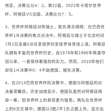
地亚，决赛比分4：2。第22届，2022年卡塔尔世界
杯，阿根廷VS法国，决赛比分7：5。
3、世界杯阿根廷对阵瑞士，胜负悬念揭晓：在巴西世
界杯1/8决赛的焦点对决中，阿根廷与瑞士于北京时间
7月2日凌晨0点在圣保罗的圣保罗体育场上演。阿根廷
队拥有丰富的世界杯历史，自1978年和1986年两度夺
冠以来，一直保持着强劲的实力。然而，2010年他们
却在1/4决赛中0：4不敌德国，憾失决赛。
4、在2014巴西世界杯的决赛中，德国与阿根廷的对
决备受瞩目。历史战绩显示，德国队虽然对阿根廷稍
逊一筹，但世界杯上的表现更为强势。两队在世界杯
上的6次交锋中，德国以3胜2平1负占据上风，显示出