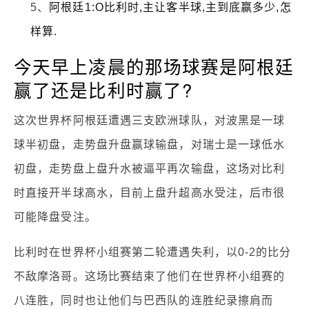
5、
阿根廷1:O比利时,主让客半球,主到底赢多少,怎
样算.
今天早上凌晨的那场球赛是阿根廷
赢了还是比利时赢了?
这次世界杯阿根廷遭遇三支欧洲球队，对波黑是一球
球半初盘，走势盘升盘赢球输盘，对瑞士是一球低水
初盘，走势盘上盘升水被逼平再次输盘，这场对比利
时直接开半球高水，目前上盘升超高水受注，后市很
可能降盘受注。
比利时在世界杯小组赛第二轮遭遇失利，以0-2的比分
不敌摩洛哥。这场比赛结束了他们在世界杯小组赛的
八连胜，同时也让他们与巴西队的连胜纪录擦肩而