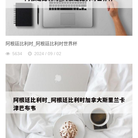
阿根廷比利时_阿根廷比利时世界杯
5634
2024 / 09 / 02