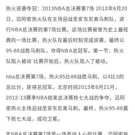
热火逆袭夺冠：2013NBA总决赛第7场 2013年6月20
日，迈阿密热火队在主场迎战圣安东尼奥马刺队，进
行NBA总决赛的第7场比赛。这场比赛被誉为史上最经
典的一场比赛，热火队在最后时刻完成逆袭，最终以
95-88战胜马刺队，夺得NBA总冠军。第一节：热火
队陷入被动 比赛开始后，热火队陷入了被动。
nba总决赛第7场，热火95比88战胜马刺，以4比3的
总比分，获得总冠军。北京时间2013年6月21月，
2012-13赛季NBA结束总决赛抢七大战的争夺，迈阿
密热火主场迎战圣安东尼奥马刺。最终，热火95-88赢
下抢七大战，成功卫冕。
年NBA总决赛第7场是一场激动人心的比赛，迈阿密热