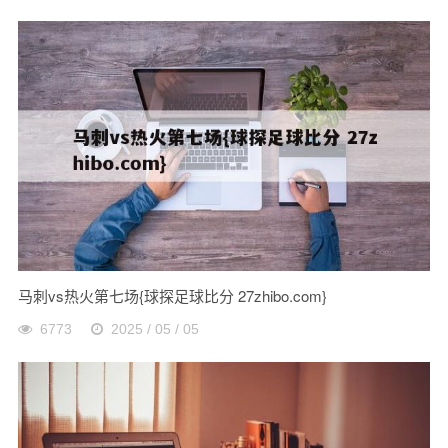
马刺vs热火第七场{球探足球比分 27zhibo.com}
6773
2025 / 05 / 05