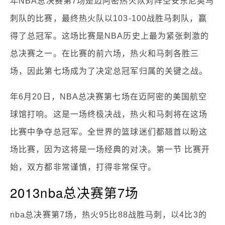
年NBA总决赛第7场是迈阿密热火队对阵圣安东尼奥马
刺队的比赛，最终热火队以103-100战胜马刺队，赢
得了总冠军。这场比赛是NBA历史上最为紧张刺激的
总决赛之一。在比赛的前六场，热火和马刺各胜三
场，因此第七场成为了决定总冠军归属的关键之战。
年6月20日，NBA总决赛第七场在迈阿密的美国航空
球馆打响。这是一场终极决战，热火和马刺将在这场
比赛中争夺总冠军。全世界的篮球迷们都翘首以盼这
场比赛，因为这将是一场经典的对决。第一节 比赛开
始，双方都非常谨慎，打得非常保守。
2013nba总决赛第7场
nba总决赛第7场，热火95比88战胜马刺，以4比3的