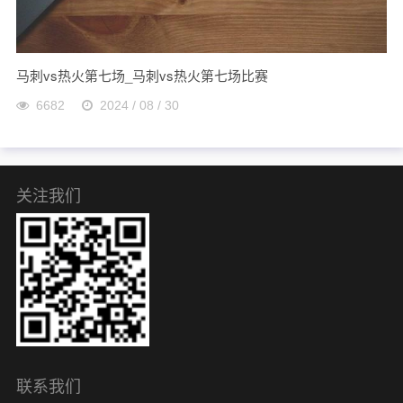
马刺vs热火第七场_马刺vs热火第七场比赛
6682
2024 / 08 / 30
关注我们
联系我们