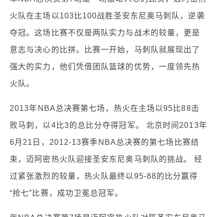
火队在主场以103比100战胜圣安东尼奥马刺队，逆袭
夺冠。这场比赛不仅是两队实力与战术的较量，更是
意志与决心的比拼。比赛一开始，马刺队就展现出了
强大的实力，他们凭借团队篮球的优势，一度领先热
火队。
2013年NBA总决赛第七场，热火在主场以95比88击
败马刺，以4比3的总比分夺得冠军。 北京时间2013年
6月21日，2012-13赛季NBA总决赛的第七场比赛结
束，迈阿密热火队迎接圣安东尼奥马刺队的挑战。 经
过紧张激烈的较量，热火队最终以95-88的比分赢得
“抢七”比赛，成功卫冕总冠军。