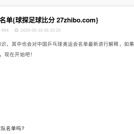
单{球探足球比分 27zhibo.com}
894
2025-05-10 05:33:20
的知识，其中也会对中国乒乓球奥运会名单最新进行解释，如
，现在开始吧！
球队名单吗?