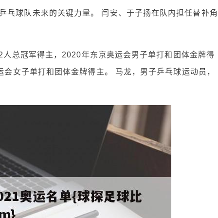
乒乓球队未来的关键力量。 闫安、于子扬在队内担任替补角
12人总冠军得主，2020年东京奥运会男子单打和团体金牌得
奥运会女子单打和团体金牌得主。 马龙，男子乒乓球运动员，