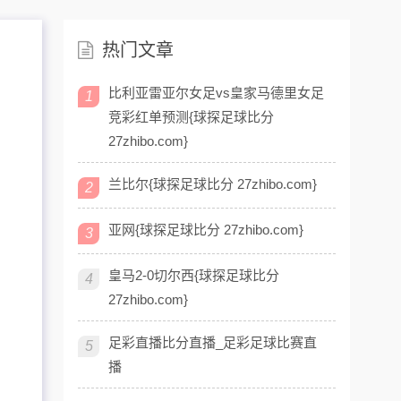
热门文章
比利亚雷亚尔女足vs皇家马德里女足
1
竞彩红单预测{球探足球比分
果
27zhibo.com}
兰比尔{球探足球比分 27zhibo.com}
2
亚网{球探足球比分 27zhibo.com}
3
皇马2-0切尔西{球探足球比分
4
27zhibo.com}
足彩直播比分直播_足彩足球比赛直
5
播