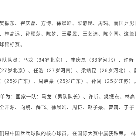
樊振东、崔庆磊、方博、徐晨皓、梁静昆、周瑜。而国乒男
、林高远、孙颖莎、陈梦、王曼昱、王艺迪、陈幸同。这些
球锦标赛。
：男队队员：马龙（34岁北京）、崔庆磊（33岁河北）、许昕
（27岁北京）、任浩（27岁河南）、梁靖昆（26岁河北）、
东（25岁广东）、周启豪（25岁广东）、孙闻（25岁江苏）
员名单为：国家一队：马龙（男队队长）、许昕、樊振东、林高
全开源、向鹏、薛飞、徐晨皓、周恺、赵子豪、曹巍、于子
们是中国乒乓球队的核心球员，在国际大赛中屡获殊荣。 林