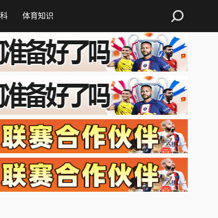
科
体育知识