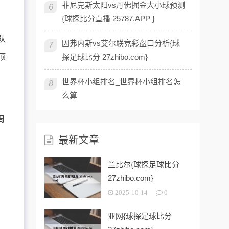
菲尼克斯太阳vs丹佛掘金大小球预测
6
{球探比分直播 25787.APP }
队
因弗内斯vs艾尔联竞彩盘口分析{球
7
顶
探足球比分 27zhibo.com}
世界杯小组排名_世界杯小组排名怎
8
么算
周
。
最新文章
兰比尔{球探足球比分
27zhibo.com}
2025-10-14
0
亚网{球探足球比分