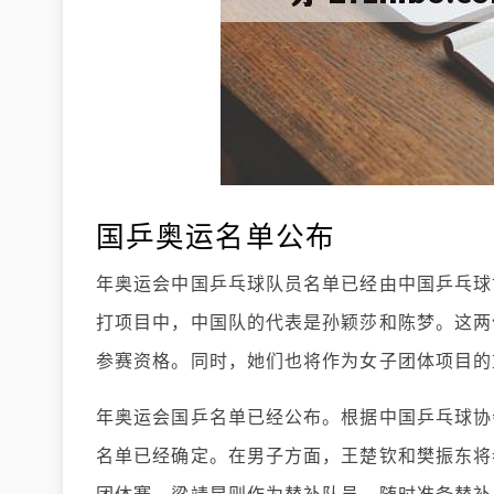
国乒奥运名单公布
年奥运会中国乒乓球队员名单已经由中国乒乓球
打项目中，中国队的代表是孙颖莎和陈梦。这两
参赛资格。同时，她们也将作为女子团体项目的
年奥运会国乒名单已经公布。根据中国乒乓球协
名单已经确定。在男子方面，王楚钦和樊振东将