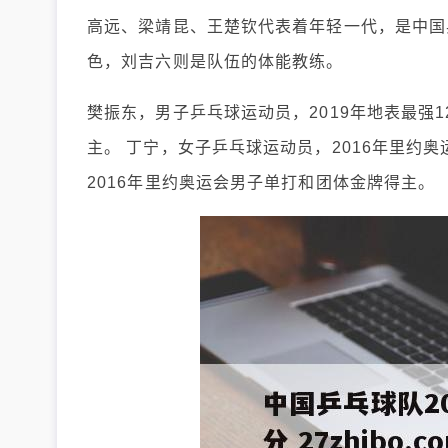
高远、梁靖昆、王楚钦代表着年轻一代，是中国
色，刘吉六则是队伍的体能教练。
樊振东，男子乒乓球运动员，2019年地表最强
主。 丁宁，女子乒乓球运动员，2016年里约
2016年里约奥运会男子单打和团体金牌得主。